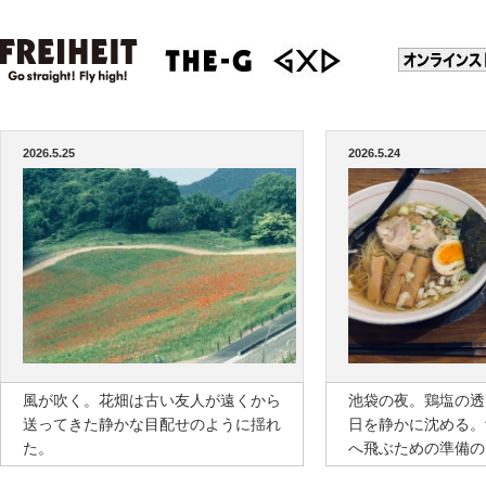
2026.5.25
2026.5.24
風が吹く。花畑は古い友人が遠くから
池袋の夜。鶏塩の透
送ってきた静かな目配せのように揺れ
日を静かに沈める。
た。
へ飛ぶための準備の