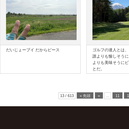
だいじょーブイ だからピース
ゴルフの達人とは、
誰よりも愉しそうに
よりも美味そうにビ
とだ。
13 / 613
« 先頭
«
...
11
1