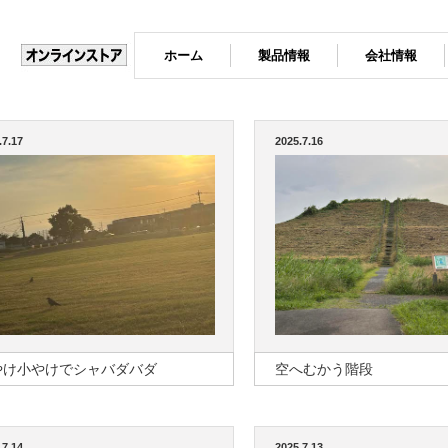
ホーム
製品情報
会社情報
.7.17
2025.7.16
やけ小やけでシャバダバダ
空へむかう階段
.7.14
2025.7.13