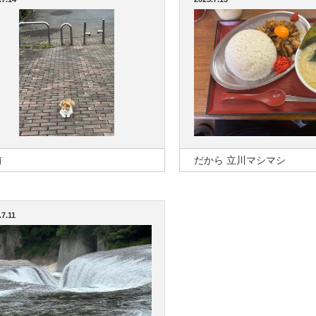
前
だから 立川マシマシ
.7.11