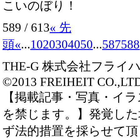
こいのぼり！
589 / 613
« 先
頭
«
...
10
20
30
40
50
...
587
588
THE-G 株式会社フライ
©2013 FREIHEIT CO.,LTD A
【掲載記事・写真・イラ
を禁じます。】発覚した
ず法的措置を採らせて頂