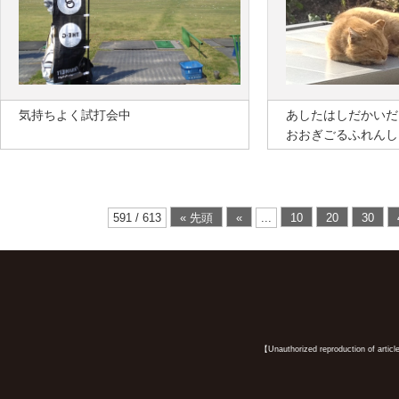
気持ちよく試打会中
あしたはし
おおぎごるふれんし
591 / 613
« 先頭
«
...
10
20
30
【Unauthorized reproduction of article