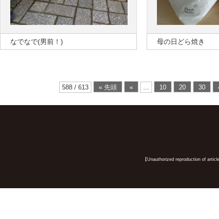
なでなで(男前！)
母の日どら焼き
588 / 613
« 先頭
«
...
10
20
30
【Unauthorized reproduction of article