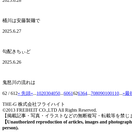
2025.6.28
桶川は安藤製麺で
2025.6.27
勾配きちぃど
2025.6.26
鬼怒川の流れは
62 / 612
« 先頭
«
...
10
20
30
40
50
...
60
61
62
63
64
...
70
80
90
100
110
...
»
最後
THE-G 株式会社フライハイト
©2013 FREIHEIT CO.,LTD All Rights Reserved.
【掲載記事・写真・イラストなどの無断複写・転載等を禁じ
【Unauthorized reproduction of articles, images and photographs wi
person).