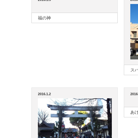
福の神
ス
2016.1.2
2016
あ