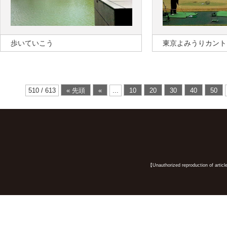
歩いていこう
東京よみうりカント
510 / 613
« 先頭
«
...
10
20
30
40
50
【Unauthorized reproduction of article