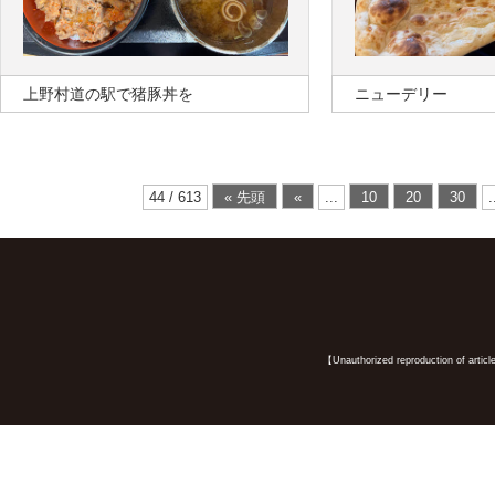
上野村道の駅で猪豚丼を
ニューデリー
44 / 613
« 先頭
«
...
10
20
30
.
【Unauthorized reproduction of article