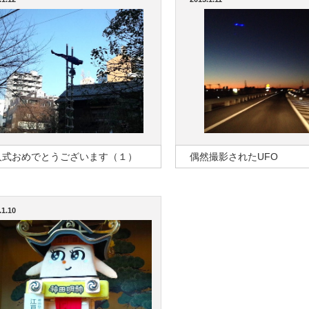
人式おめでとうございます（１）
偶然撮影されたUFO
.1.10