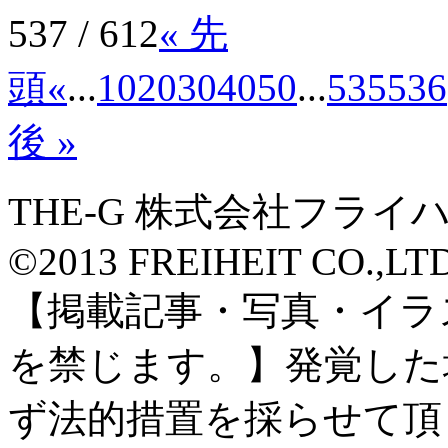
537 / 612
« 先
頭
«
...
10
20
30
40
50
...
535
536
後 »
THE-G 株式会社フライ
©2013 FREIHEIT CO.,LTD A
【掲載記事・写真・イラ
を禁じます。】発覚した
ず法的措置を採らせて頂