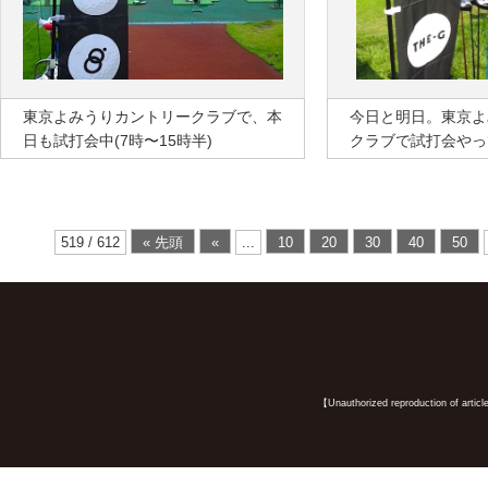
東京よみうりカントリークラブで、本
今日と明日。東京よ
日も試打会中(7時〜15時半)
クラブで試打会やっ
519 / 612
« 先頭
«
...
10
20
30
40
50
【Unauthorized reproduction of article