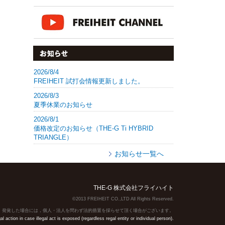
2026/8/4
FREIHEIT 試打会情報更新しました。
2026/8/3
夏季休業のお知らせ
2026/8/1
価格改定のお知らせ（THE-G Ti HYBRID
TRIANGLE）
お知らせ一覧へ
THE-G 株式会社フライハイト
©2013 FREIHEIT CO.,LTD All Rights Reserved.
】発覚した場合には，個人・法人を問わず法的措置を採らせて頂く場合がございます。
action in case illegal act is exposed (regardless regal entity or individual person).