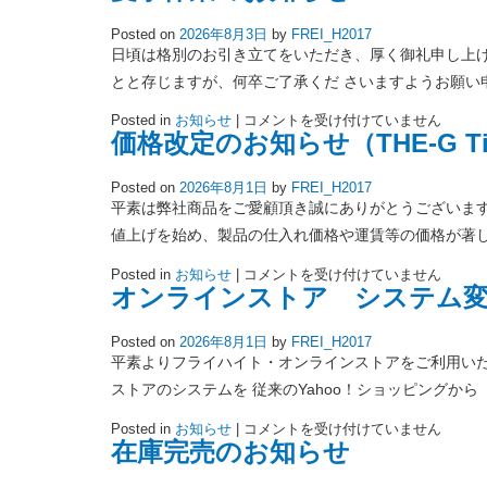
会
情
Posted on
2026年8月3日
by
FREI_H2017
報
更
日頃は格別のお引き立てをいただき、厚く御礼申し上げ
新
し
とと存じますが、何卒ご了承くだ さいますようお願い
ま
し
夏
Posted in
お知らせ
|
コメントを受け付けていません
た。
季
は
価格改定のお知らせ（THE-G Ti H
休
業
の
Posted on
2026年8月1日
by
FREI_H2017
お
知
平素は弊社商品をご愛顧頂き誠にありがとうございます
ら
せ
値上げを始め、製品の仕入れ価格や運賃等の価格が著し
は
価
Posted in
お知らせ
|
コメントを受け付けていません
格
オンラインストア システム
改
定
の
Posted on
2026年8月1日
by
FREI_H2017
お
知
平素よりフライハイト・オンラインストアをご利用い
ら
せ
ストアのシステムを 従来のYahoo！ショッピングから
（THE-
G
オ
Posted in
お知らせ
|
コメントを受け付けていません
Ti
ン
HYBRID
在庫完売のお知らせ
ラ
TRIANGLE）
イ
は
ン