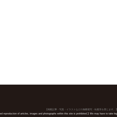
【掲載記事・写真・イラストなどの無断複写・転載等を禁じます。
 reproduction of articles, images and photographs within this site is prohibited.】We may have to take legal 