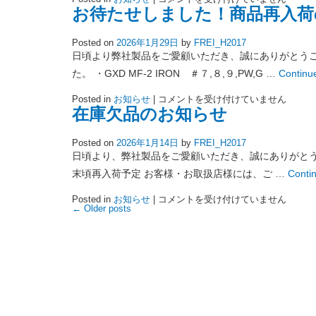
せ
庫
き
お待たせしました！商品再入荷
は
欠
ま
品
し
の
た。
Posted on
2026年1月29日
by
FREI_H2017
お
は
知
日頃より弊社製品をご愛顧いただき、誠にありがとうご
ら
せ
た。 ・GXD MF-2 IRON ＃７,８,９,PW,G …
Continu
は
お
Posted in
お知らせ
|
コメントを受け付けていません
待
在庫欠品のお知らせ
た
せ
し
Posted on
2026年1月14日
by
FREI_H2017
ま
し
日頃より、弊社製品をご愛顧いただき、誠にありがとうご
た！
商
末頃再入荷予定 お客様・お取扱店様には、ご …
Conti
品
再
在
Posted in
お知らせ
|
コメントを受け付けていません
入
庫
←
Older posts
荷
欠
の
品
お
の
知
お
ら
知
せ
ら
は
せ
は