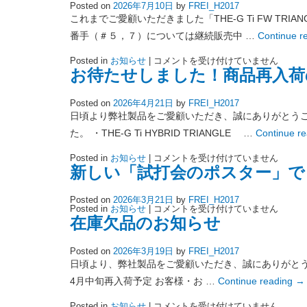
Posted on
2026年7月10日
by
FREI_H2017
ス
ト
これまでご愛顧いただきました「THE-G Ti FW 
ア
シ
番手（＃５，７）については継続販売中 …
Continue r
ス
テ
在
Posted in
お知らせ
|
コメントを受け付けていません
ム
庫
変
お待たせしました！商品再入荷
完
更
売
の
の
お
Posted on
2026年4月21日
by
FREI_H2017
お
知
知
ら
日頃より弊社製品をご愛顧いただき、誠にありがとうご
ら
せ
せ
は
た。 ・THE-G Ti HYBRID TRIANGLE …
Continue r
は
お
Posted in
お知らせ
|
コメントを受け付けていません
待
新しい「試打会のポスター」で
た
せ
し
Posted on
2026年3月21日
by
FREI_H2017
ま
新
Posted in
お知らせ
|
コメントを受け付けていません
し
し
た！
在庫欠品のお知らせ
い
商
「試
品
打
再
Posted on
2026年3月19日
by
FREI_H2017
会
入
の
日頃より、弊社製品をご愛顧いただき、誠にありがとうござ
荷
ポ
の
ス
4月中旬再入荷予定 お客様・お …
Continue reading
→
お
タ
知
ー」
ら
在
Posted in
お知らせ
|
コメントを受け付けていません
で