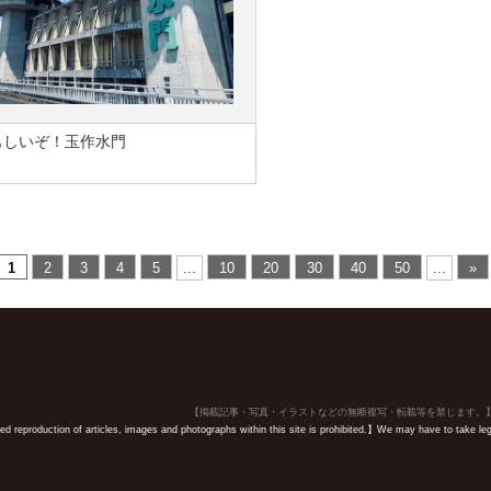
もしいぞ！玉作水門
1
2
3
4
5
...
10
20
30
40
50
...
»
【掲載記事・写真・イラストなどの無断複写・転載等を禁じます。
 reproduction of articles, images and photographs within this site is prohibited.】We may have to take legal 