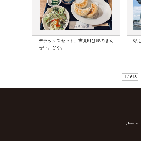
デラックスセット。吉見町は味のきん
頼
せい。どや。
1 / 613
【Unauthorized