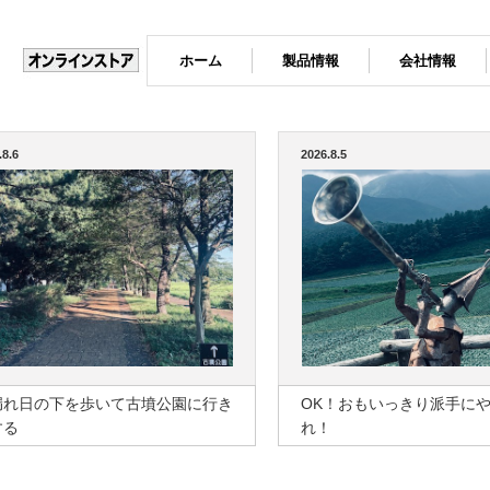
ホーム
製品情報
会社情報
.8.6
2026.8.5
漏れ日の下を歩いて古墳公園に行き
OK！おもいっきり派手に
する
れ！