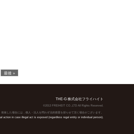
最後 »
THE-G 株式会社フライハイト
©2013 FREIHEIT CO.,LTD All Rights Reserved.
】発覚した場合には，個人・法人を問わず法的措置を採らせて頂く場合がございます。
action in case illegal act is exposed (regardless regal entity or individual person).