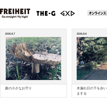
2026.8.7
2026.8.6
森の小さなお守り
木漏れ日の下を歩い
まする