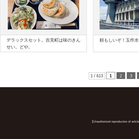
デラックスセット。吉見町は味のきん
頼もしいぞ！玉作水
せい。どや。
1 / 613
1
2
3
【Unauthorized reproduction of article