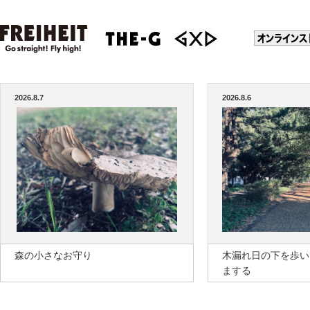
2026.8.7
2026.8.6
森の小さなお守り
木漏れ日の下を歩い
まする