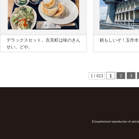
デラックスセット。吉見町は味のきん
頼もしいぞ！玉作水
せい。どや。
1 / 613
1
2
3
【Unauthorized reproduction of article