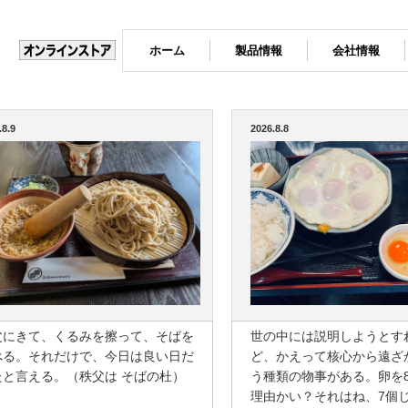
ホーム
製品情報
会社情報
.8.9
2026.8.8
父にきて、くるみを擦って、そばを
世の中には説明しようとす
べる。それだけで、今日は良い日だ
ど、かえって核心から遠ざ
たと言える。（秩父は そばの杜）
う種類の物事がある。卵を
理由かい？それはね、7個