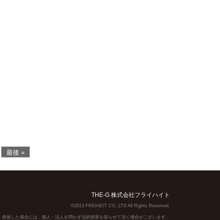
最後 »
THE-G 株式会社フライハイト
©2013 FREIHEIT CO.,LTD All Rights Reserved.
】発覚した場合には，個人・法人を問わず法的措置を採らせて頂く場合がございます。