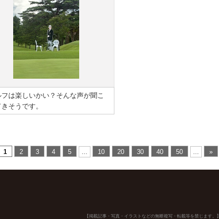
ルフは楽しいかい？そんな声が聞こ
てきそうです。
1
2
3
4
5
...
10
20
30
40
50
...
»
【掲載記事・写真・イラストなどの無断複写・転載等を禁じます。