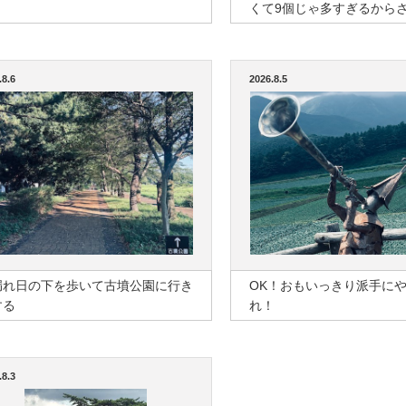
くて9個じゃ多すぎるから
.8.6
2026.8.5
漏れ日の下を歩いて古墳公園に行き
OK！おもいっきり派手に
する
れ！
.8.3