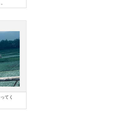
さ。
やってく