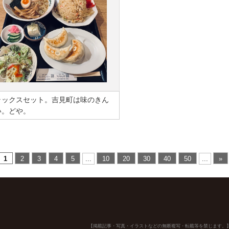
ラックスセット。吉見町は味のきん
い。どや。
1
2
3
4
5
...
10
20
30
40
50
...
»
【掲載記事・写真・イラストなどの無断複写・転載等を禁じます。