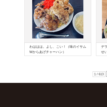
わははは。よし、こい！（味のイサム
デ
Wからあげチャーハン）
せ
1 / 613