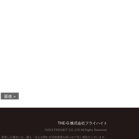
最後 »
THE-G 株式会社フライハイト
©2013 FREIHEIT CO.,LTD All Rights Reserved.
】発覚した場合には，個人・法人を問わず法的措置を採らせて頂く場合がございます。