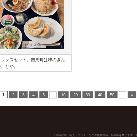
ラックスセット。吉見町は味のきん
い。どや。
1
2
3
4
5
...
10
20
30
40
50
...
»
【掲載記事・写真・イラストなどの無断複写・転載等を禁じます。