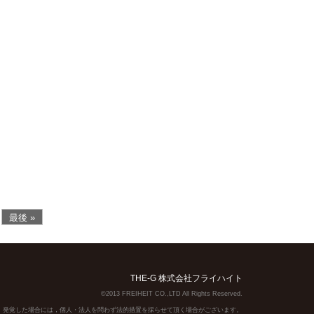
最後 »
THE-G 株式会社フライハイト
©2013 FREIHEIT CO.,LTD All Rights Reserved.
】発覚した場合には，個人・法人を問わず法的措置を採らせて頂く場合がございます。