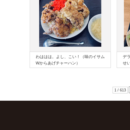
わははは。よし、こい！（味のイサム
デ
Wからあげチャーハン）
せ
1 / 613