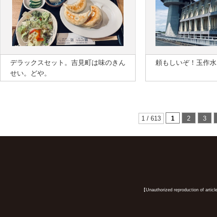
デラックスセット。吉見町は味のきん
頼もしいぞ！玉作水
せい。どや。
1 / 613
1
2
3
【Unauthorized reproduction of article