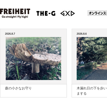
2026.8.7
2026.8.6
森の小さなお守り
木漏れ日の下を歩い
まする