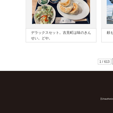
デラックスセット。吉見町は味のきん
頼
せい。どや。
1 / 613
【Unauthorized