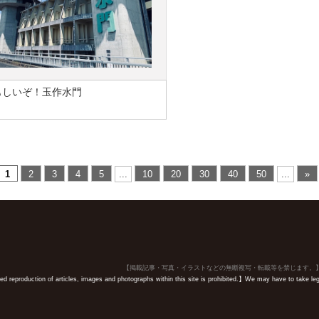
もしいぞ！玉作水門
1
2
3
4
5
...
10
20
30
40
50
...
»
【掲載記事・写真・イラストなどの無断複写・転載等を禁じます。
 reproduction of articles, images and photographs within this site is prohibited.】We may have to take legal 