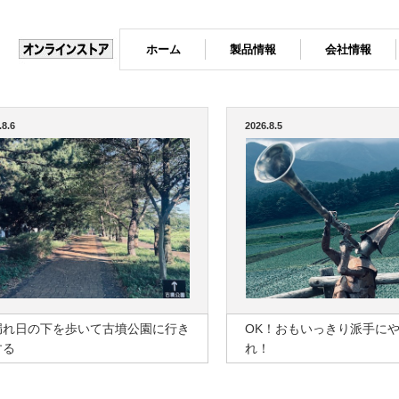
ホーム
製品情報
会社情報
.8.6
2026.8.5
漏れ日の下を歩いて古墳公園に行き
OK！おもいっきり派手に
する
れ！