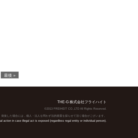
最後 »
THE-G 株式会社フライハイト
©2013 FREIHEIT CO.,LTD All Rights Reserved.
】発覚した場合には，個人・法人を問わず法的措置を採らせて頂く場合がございます。
action in case illegal act is exposed (regardless regal entity or individual person).