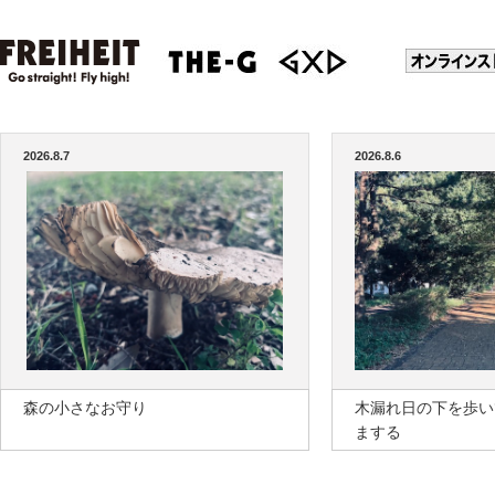
2026.8.7
2026.8.6
森の小さなお守り
木漏れ日の下を歩い
まする