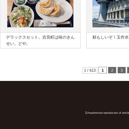
デラックスセット。吉見町は味のきん
頼もしいぞ！玉作水
せい。どや。
1 / 613
1
2
3
【Unauthorized reproduction of article