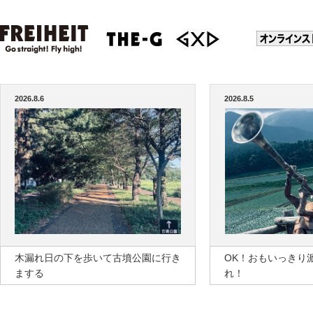
2026.8.6
2026.8.5
木漏れ日の下を歩いて古墳公園に行き
OK！おもいっきり
まする
れ！