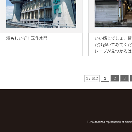
頼もしいぞ！玉作水門
いい感じでしょ。習
だけ歩いてみてくだ
レープが見つかるは
1 / 612
1
2
3
【Unauthorized reproduction of article