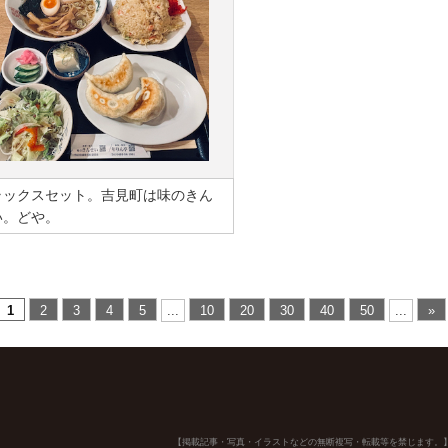
ラックスセット。吉見町は味のきん
い。どや。
1
2
3
4
5
...
10
20
30
40
50
...
»
【掲載記事・写真・イラストなどの無断複写・転載等を禁じます。