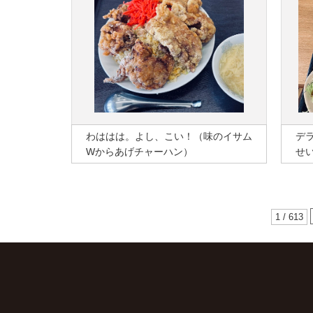
わははは。よし、こい！（味のイサム
デ
Wからあげチャーハン）
せ
1 / 613