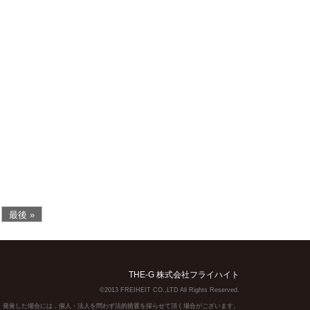
最後 »
THE-G 株式会社フライハイト
©2013 FREIHEIT CO.,LTD All Rights Reserved.
】発覚した場合には，個人・法人を問わず法的措置を採らせて頂く場合がございます。