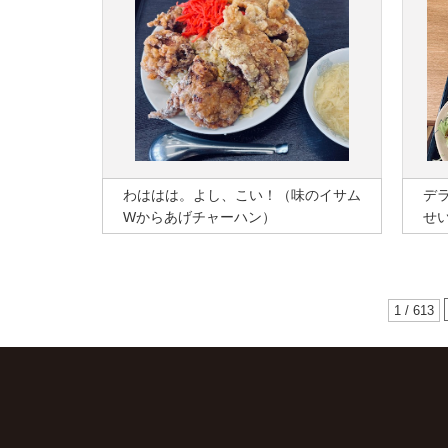
わははは。よし、こい！（味のイサム
デ
Wからあげチャーハン）
せ
1 / 613