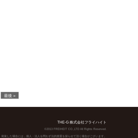
最後 »
THE-G 株式会社フライハイト
©2013 FREIHEIT CO.,LTD All Rights Reserved.
】発覚した場合には，個人・法人を問わず法的措置を採らせて頂く場合がございます。