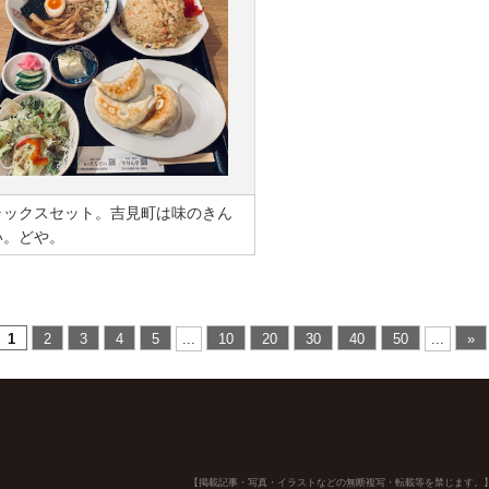
ラックスセット。吉見町は味のきん
い。どや。
1
2
3
4
5
...
10
20
30
40
50
...
»
【掲載記事・写真・イラストなどの無断複写・転載等を禁じます。