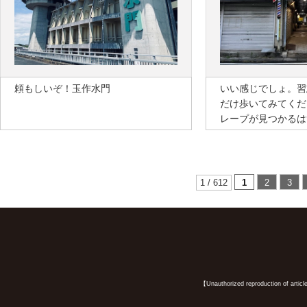
頼もしいぞ！玉作水門
いい感じでしょ。習
だけ歩いてみてくだ
レープが見つかるは
1 / 612
1
2
3
【Unauthorized reproduction of article