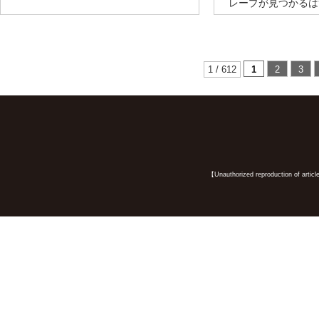
レープが見つかるは
1 / 612
1
2
3
【Unauthorized reproduction of article