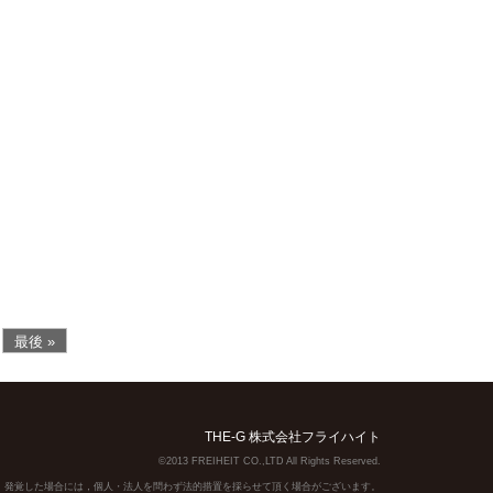
最後 »
THE-G 株式会社フライハイト
©2013 FREIHEIT CO.,LTD All Rights Reserved.
】発覚した場合には，個人・法人を問わず法的措置を採らせて頂く場合がございます。