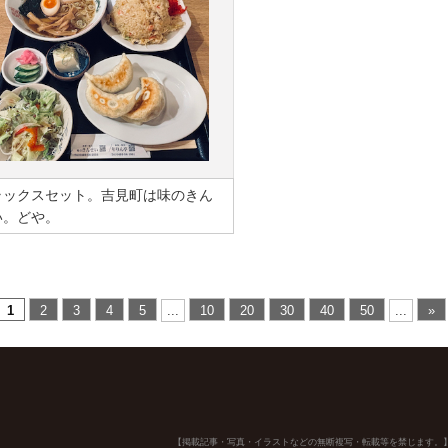
ラックスセット。吉見町は味のきん
い。どや。
1
2
3
4
5
...
10
20
30
40
50
...
»
【掲載記事・写真・イラストなどの無断複写・転載等を禁じます。