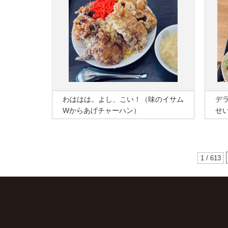
わははは。よし、こい！（味のイサム
デ
Wからあげチャーハン）
せ
1 / 613