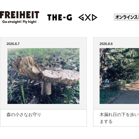
2026.8.7
2026.8.6
森の小さなお守り
木漏れ日の下を歩い
まする