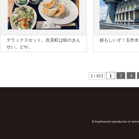
デラックスセット。吉見町は味のきん
頼もしいぞ！玉作水
せい。どや。
1 / 613
1
2
3
【Unauthorized reproduction of article