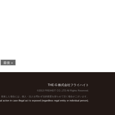
最後 »
THE-G 株式会社フライハイト
©2013 FREIHEIT CO.,LTD All Rights Reserved.
】発覚した場合には，個人・法人を問わず法的措置を採らせて頂く場合がございます。
action in case illegal act is exposed (regardless regal entity or individual person).