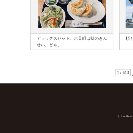
デラックスセット。吉見町は味のきん
頼
せい。どや。
1 / 613
【Unauthorized