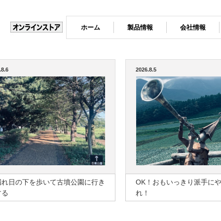
ホーム
製品情報
会社情報
.8.6
2026.8.5
漏れ日の下を歩いて古墳公園に行き
OK！おもいっきり派手に
する
れ！