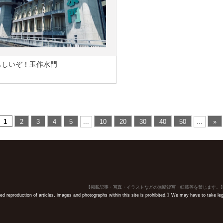
もしいぞ！玉作水門
1
2
3
4
5
...
10
20
30
40
50
...
»
【掲載記事・写真・イラストなどの無断複写・転載等を禁じます。
 reproduction of articles, images and photographs within this site is prohibited.】We may have to take legal 