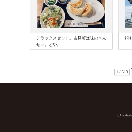
デラックスセット。吉見町は味のきん
頼
せい。どや。
1 / 613
【Unauthorized