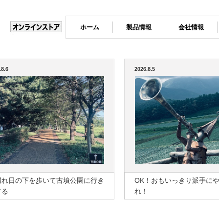
ホーム
製品情報
会社情報
.8.6
2026.8.5
漏れ日の下を歩いて古墳公園に行き
OK！おもいっきり派手に
する
れ！