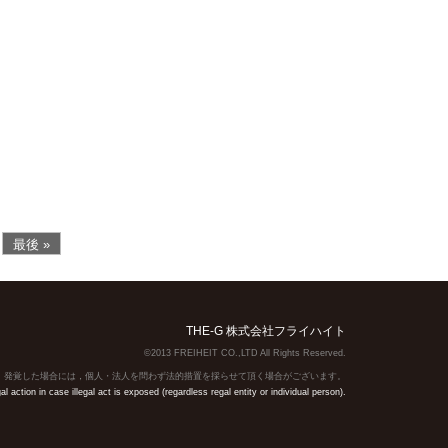
最後 »
THE-G 株式会社フライハイト
©2013 FREIHEIT CO.,LTD All Rights Reserved.
】発覚した場合には，個人・法人を問わず法的措置を採らせて頂く場合がございます。
action in case illegal act is exposed (regardless regal entity or individual person).