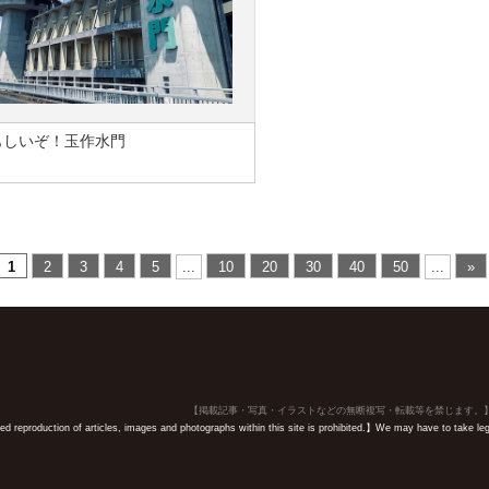
もしいぞ！玉作水門
1
2
3
4
5
...
10
20
30
40
50
...
»
【掲載記事・写真・イラストなどの無断複写・転載等を禁じます。
 reproduction of articles, images and photographs within this site is prohibited.】We may have to take legal 