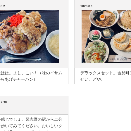
.8.2
2026.8.1
ははは。よし、こい！（味のイサム
デラックスセット。吉見町
からあげチャーハン）
せい。どや。
.7.30
い感じでしょ。習志野の駅から二分
け歩いてみてください。おいしいク