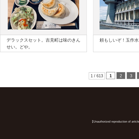
デラックスセット。吉見町は味のきん
頼もしいぞ！玉作水
せい。どや。
1 / 613
1
2
3
【Unauthorized reproduction of article