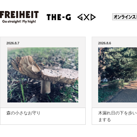
2026.8.7
2026.8.6
森の小さなお守り
木漏れ日の下を歩い
まする