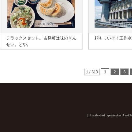
デラックスセット。吉見町は味のきん
頼もしいぞ！玉作水
せい。どや。
1 / 613
1
2
3
【Unauthorized reproduction of article