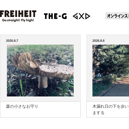
2026.8.7
2026.8.6
森の小さなお守り
木漏れ日の下を歩い
まする