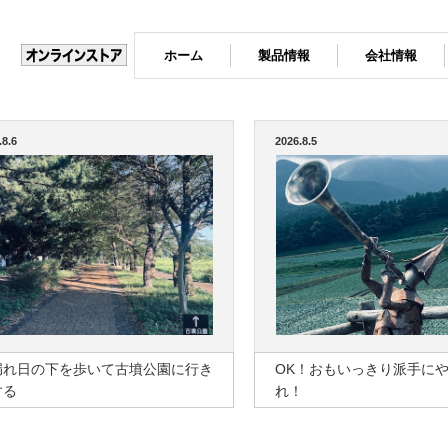
ホーム
製品情報
会社情報
.8.6
2026.8.5
漏れ日の下を歩いて古墳公園に行き
OK！おもいっきり派手に
する
れ！