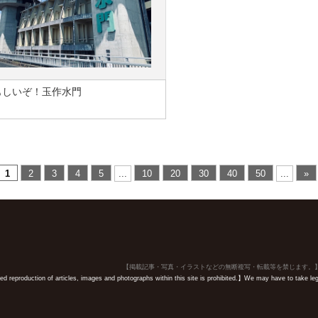
もしいぞ！玉作水門
1
2
3
4
5
...
10
20
30
40
50
...
»
【掲載記事・写真・イラストなどの無断複写・転載等を禁じます。
 reproduction of articles, images and photographs within this site is prohibited.】We may have to take legal 