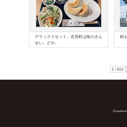
デラックスセット。吉見町は味のきん
頼
せい。どや。
1 / 613
【Unauthorized