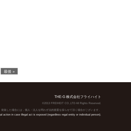
最後 »
THE-G 株式会社フライハイト
©2013 FREIHEIT CO.,LTD All Rights Reserved.
】発覚した場合には，個人・法人を問わず法的措置を採らせて頂く場合がございます。
action in case illegal act is exposed (regardless regal entity or individual person).