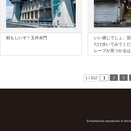
頼もしいぞ！玉作水門
いい感じでしょ。習
だけ歩いてみてくだ
レープが見つかるは
1 / 612
1
2
3
【Unauthorized reproduction of article