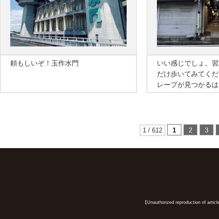
頼もしいぞ！玉作水門
いい感じでしょ。習
だけ歩いてみてくだ
レープが見つかるは
1 / 612
1
2
3
【Unauthorized reproduction of article