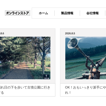
ホーム
製品情報
会社情報
.8.6
2026.8.5
漏れ日の下を歩いて古墳公園に行き
OK！おもいっきり派手に
する
れ！