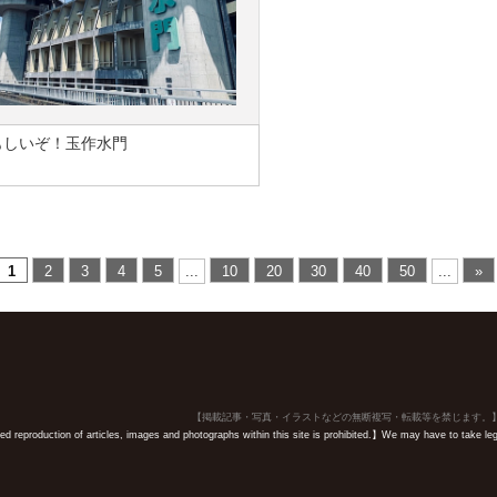
もしいぞ！玉作水門
1
2
3
4
5
...
10
20
30
40
50
...
»
【掲載記事・写真・イラストなどの無断複写・転載等を禁じます。
 reproduction of articles, images and photographs within this site is prohibited.】We may have to take legal 