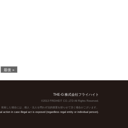
最後 »
THE-G 株式会社フライハイト
©2013 FREIHEIT CO.,LTD All Rights Reserved.
】発覚した場合には，個人・法人を問わず法的措置を採らせて頂く場合がございます。
action in case illegal act is exposed (regardless regal entity or individual person).