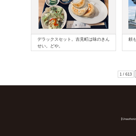
デラックスセット。吉見町は味のきん
頼
せい。どや。
1 / 613
【Unauthorized