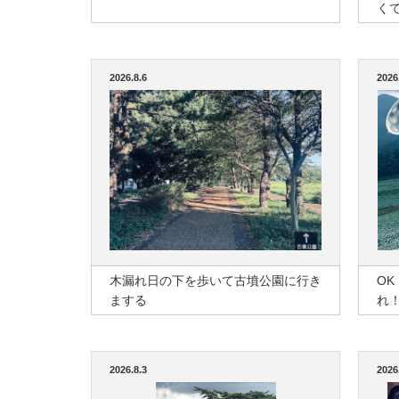
く
2026.8.6
2026
木漏れ日の下を歩いて古墳公園に行き
O
まする
れ
2026.8.3
2026