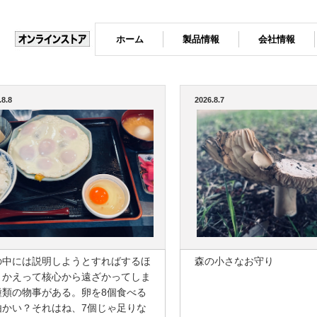
ホーム
製品情報
会社情報
.8.8
2026.8.7
の中には説明しようとすればするほ
森の小さなお守り
、かえって核心から遠ざかってしま
種類の物事がある。卵を8個食べる
由かい？それはね、7個じゃ足りな