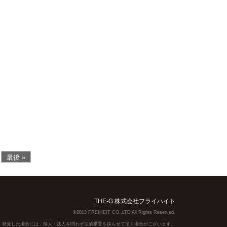
最後 »
THE-G 株式会社フライハイト
©2013 FREIHEIT CO.,LTD All Rights Reserved.
】発覚した場合には，個人・法人を問わず法的措置を採らせて頂く場合がございます。