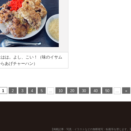
ははは。よし、こい！（味のイサム
からあげチャーハン）
1
2
3
4
5
...
10
20
30
40
50
...
»
【掲載記事・写真・イラストなどの無断複写・転載等を禁じます。