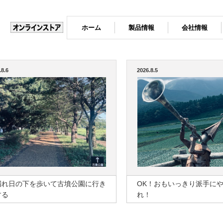
ホーム
製品情報
会社情報
.8.6
2026.8.5
漏れ日の下を歩いて古墳公園に行き
OK！おもいっきり派手に
する
れ！