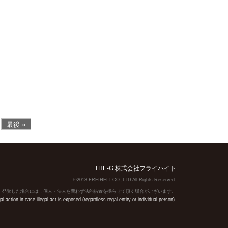
最後 »
THE-G 株式会社フライハイト
©2013 FREIHEIT CO.,LTD All Rights Reserved.
】発覚した場合には，個人・法人を問わず法的措置を採らせて頂く場合がございます。
action in case illegal act is exposed (regardless regal entity or individual person).