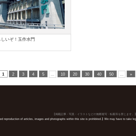
もしいぞ！玉作水門
1
2
3
4
5
...
10
20
30
40
50
...
»
【掲載記事・写真・イラストなどの無断複写・転載等を禁じます。
 reproduction of articles, images and photographs within this site is prohibited.】We may have to take legal 