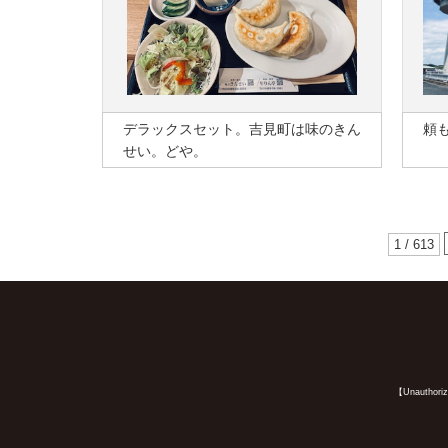
デラックスセット。吉見町は味のきん
頼
せい。どや。
1 / 613
【Unauthorized