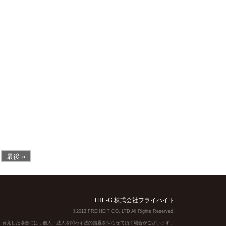
最後 »
THE-G 株式会社フライハイト
©2013 FREIHEIT CO.,LTD All Rights Reserved.
】発覚した場合には，個人・法人を問わず法的措置を採らせて頂く場合がございます。