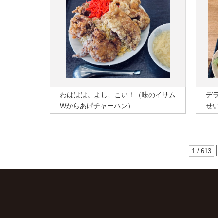
わははは。よし、こい！（味のイサム
デ
Wからあげチャーハン）
せ
1 / 613