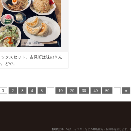
ラックスセット。吉見町は味のきん
い。どや。
1
2
3
4
5
...
10
20
30
40
50
...
»
【掲載記事・写真・イラストなどの無断複写・転載等を禁じます。