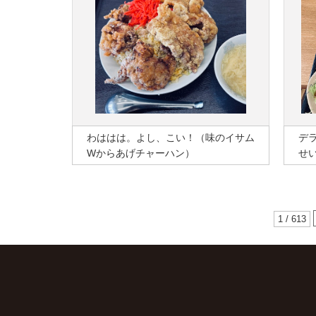
わははは。よし、こい！（味のイサム
デ
Wからあげチャーハン）
せ
1 / 613