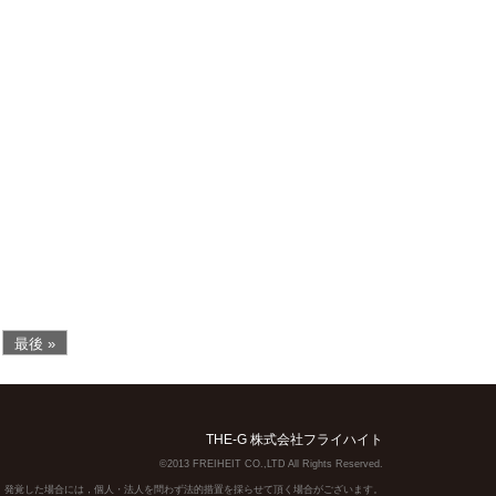
最後 »
THE-G 株式会社フライハイト
©2013 FREIHEIT CO.,LTD All Rights Reserved.
】発覚した場合には，個人・法人を問わず法的措置を採らせて頂く場合がございます。