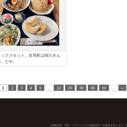
ラックスセット。吉見町は味のきん
い。どや。
1
2
3
4
5
...
10
20
30
40
50
...
»
【掲載記事・写真・イラストなどの無断複写・転載等を禁じます。