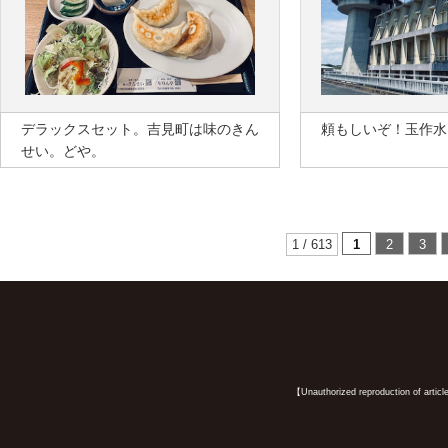
デラックスセット。吉見町は味のきん
頼もしいぞ！玉作水
せい。どや。
1 / 613
1
2
3
【Unauthorized reproduction of article