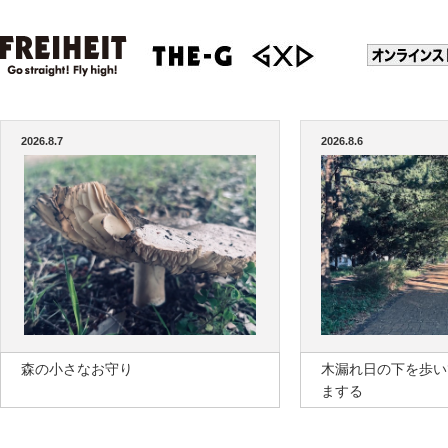
2026.8.7
2026.8.6
森の小さなお守り
木漏れ日の下を歩い
まする