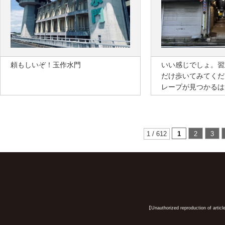
頼もしいぞ！玉作水門
いい感じでしょ。習
だけ歩いてみてくだ
レープが見つかるは
1 / 612
1
2
3
【Unauthorized reproduction of article