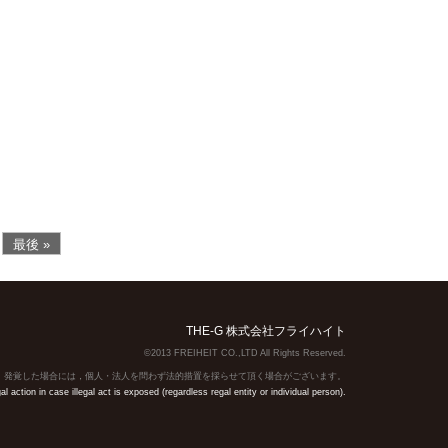
最後 »
THE-G 株式会社フライハイト
©2013 FREIHEIT CO.,LTD All Rights Reserved.
】発覚した場合には，個人・法人を問わず法的措置を採らせて頂く場合がございます。
action in case illegal act is exposed (regardless regal entity or individual person).