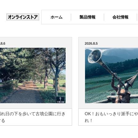
ホーム
製品情報
会社情報
.8.6
2026.8.5
漏れ日の下を歩いて古墳公園に行き
OK！おもいっきり派手に
する
れ！