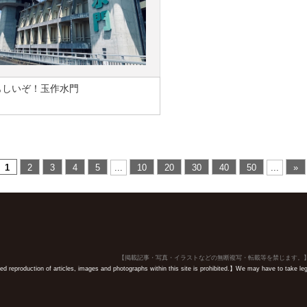
もしいぞ！玉作水門
1
2
3
4
5
...
10
20
30
40
50
...
»
【掲載記事・写真・イラストなどの無断複写・転載等を禁じます。
 reproduction of articles, images and photographs within this site is prohibited.】We may have to take legal 