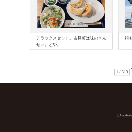
デラックスセット。吉見町は味のきん
頼
せい。どや。
1 / 613
【Unauthorized