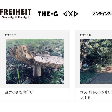
2026.8.7
2026.8.6
森の小さなお守り
木漏れ日の下を歩い
まする