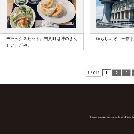
デラックスセット。吉見町は味のきん
頼もしいぞ！玉作水
せい。どや。
1 / 613
1
2
3
【Unauthorized reproduction of article