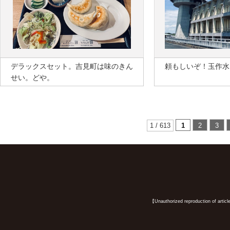
デラックスセット。吉見町は味のきん
頼もしいぞ！玉作水
せい。どや。
1 / 613
1
2
3
【Unauthorized reproduction of article