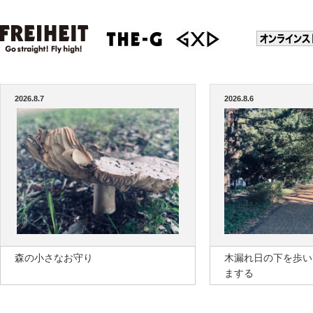
2026.8.7
2026.8.6
森の小さなお守り
木漏れ日の下を歩い
まする