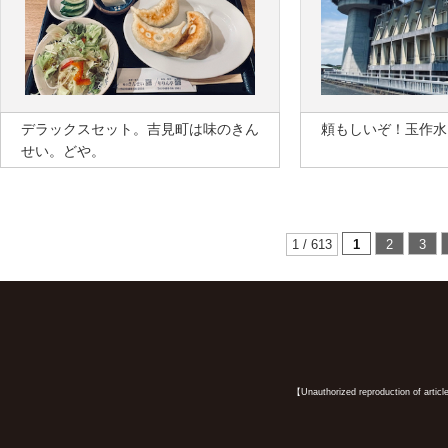
デラックスセット。吉見町は味のきん
頼もしいぞ！玉作水
せい。どや。
1 / 613
1
2
3
【Unauthorized reproduction of article