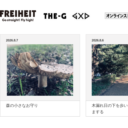
2026.8.7
2026.8.6
森の小さなお守り
木漏れ日の下を歩い
まする