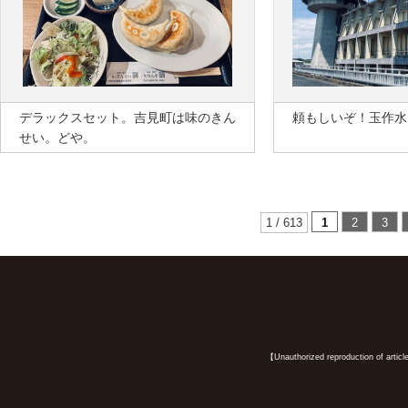
デラックスセット。吉見町は味のきん
頼もしいぞ！玉作水
せい。どや。
1 / 613
1
2
3
【Unauthorized reproduction of article