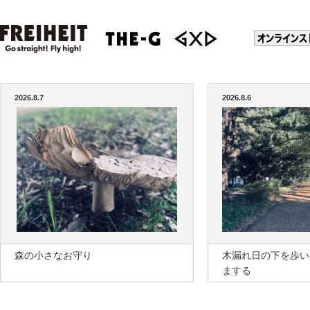
2026.8.7
2026.8.6
森の小さなお守り
木漏れ日の下を歩い
まする