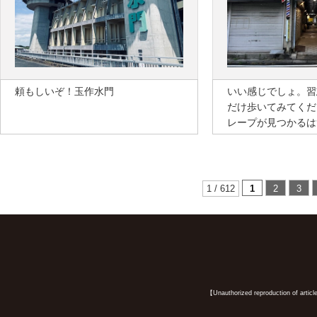
頼もしいぞ！玉作水門
いい感じでしょ。習
だけ歩いてみてくだ
レープが見つかるは
1 / 612
1
2
3
【Unauthorized reproduction of article